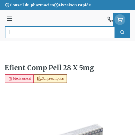
Aller au contenu
Conseil du pharmacien
Livraison rapide
Menu
Cherc
Rechercher
Efient Comp Pell 28 X 5mg
Médicament
Sur prescription