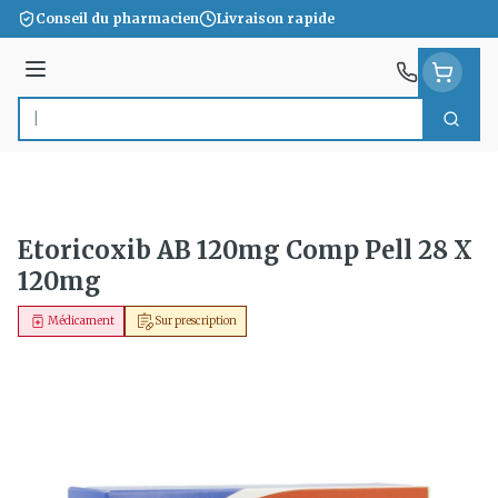
Aller au contenu
Conseil du pharmacien
Livraison rapide
Menu
Cherc
Rechercher
Etoricoxib AB 120mg Comp Pell 28 X
120mg
Médicament
Sur prescription