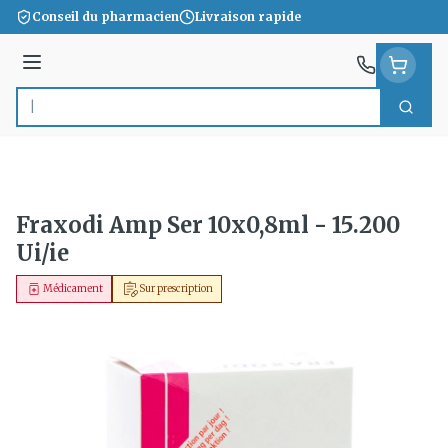
Aller au contenu
Conseil du pharmacien
Livraison rapide
Menu
Cherc
Rechercher
Fraxodi Amp Ser 10x0,8ml - 15.200
Ui/ie
Médicament
Sur prescription