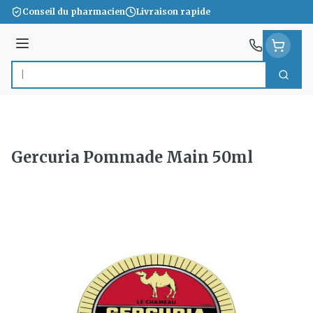
Aller au contenu
Conseil du pharmacien
Livraison rapide
Menu
Cherc
Rechercher
Gercuria Pommade Main 50ml