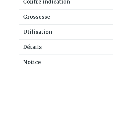
Contre indication
Soin intim
Ombres à paupières
Massage
Afficher plus
Grossesse
Masques chirurgique
Afficher pl
Utilisation
age
Compléments
Répulsifs 
nutritionnels
insectes
Détails
mentation
 - peau
Notice
Autobronzants
Rasage