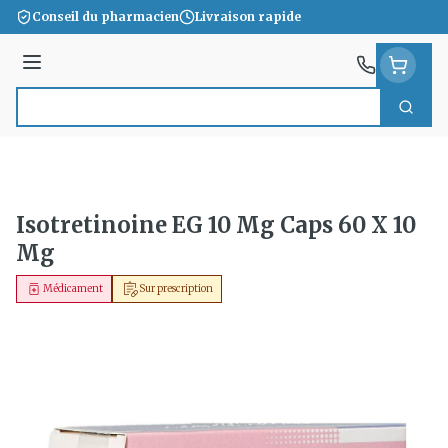
Aller au contenu
Conseil du pharmacien
Livraison rapide
Menu
Cherc
Rechercher
Isotretinoine EG 10 Mg Caps 60 X 10
Mg
Médicament
Sur prescription