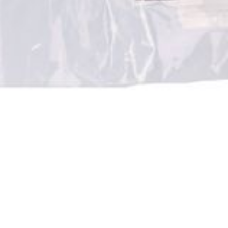
Autobronzants
Rasage