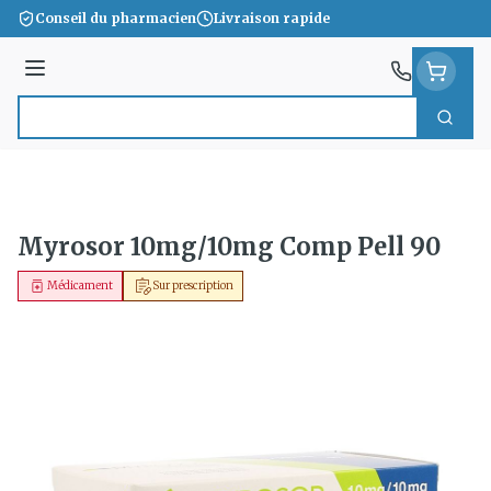
Aller au contenu
Conseil du pharmacien
Livraison rapide
Menu
Cherc
Rechercher
Myrosor 10mg/10mg Comp Pell 90
Médicament
Sur prescription