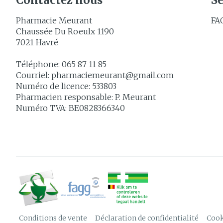
Contactez nous
Se
Pharmacie Meurant
FA
Chaussée Du Roeulx 1190
7021
Havré
Téléphone:
065 87 11 85
Courriel:
pharmaciemeurant@
gmail.com
Numéro de licence:
533803
Pharmacien responsable:
P. Meurant
Numéro TVA:
BE0828366340
Conditions de vente
Déclaration de confidentialité
Cook