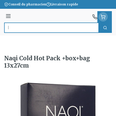
Aller au contenu
Conseil du pharmacien
Livraison rapide
Menu
Cherc
Rechercher
Naqi Cold Hot Pack +box+bag
13x27cm