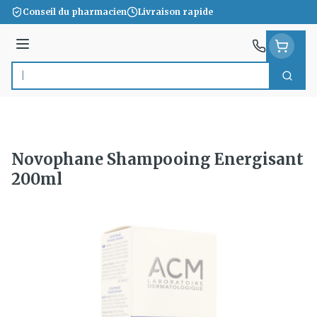
Aller au contenu
Conseil du pharmacien
Livraison rapide
Menu
Cherc
Rechercher
Novophane Shampooing Energisant
200ml