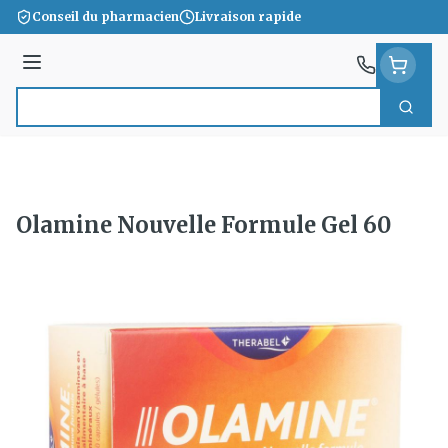
Aller au contenu
Conseil du pharmacien
Livraison rapide
Menu
Cherc
Rechercher
Olamine Nouvelle Formule Gel 60