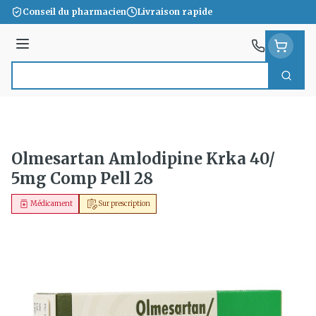
Aller au contenu
Conseil du pharmacien
Livraison rapide
Menu
Cherc
Rechercher
Olmesartan Amlodipine Krka 40/
5mg Comp Pell 28
Médicament
Sur prescription