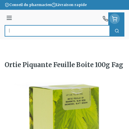
Aller au contenu
Conseil du pharmacien
Livraison rapide
Menu
Cherc
Rechercher
Ortie Piquante Feuille Boite 100g Fag