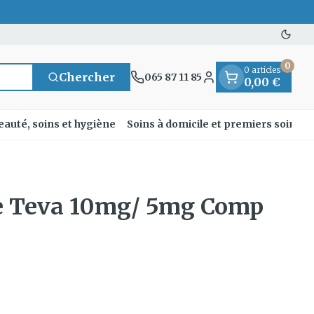
Passe
0
0 articles
Chercher
065 87 11 85
0,00 €
Menu client
eauté, soins et hygiène
Soins à domicile et premiers soins
ne Teva 10mg/ 5mg Comp
 et
se
entielles
nts
 fièvre
Mains
Nutrithérapie et bien-
Vue
Gemmothérapie
Incontinence
Chevaux
Minéraux, vitamines
nts
être
et toniques
res
orge
fants
Soins des mains
Alèses
Yeux
Minéraux
t
Bas de contention
 fièvre
e maternité
Hygiène des mains
Culottes d'incontinence
ons
Nez
Vitamines
ygiene
Manucure & pédicure
Protections
nts - détox
Gorge
et
Slips absorbants
nés