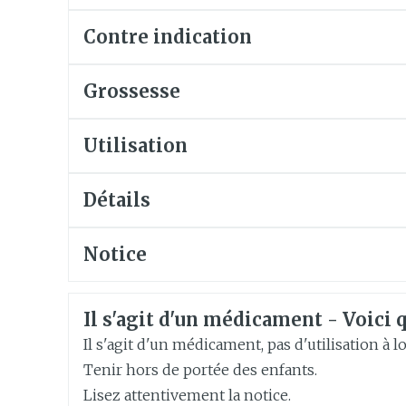
Eye-liners
Cheville et
es
Minceur
Homeopat
Bien-être 
e
Contre indication
Mascaras
Afficher pl
Soin intim
Ombres à paupières
Massage
Grossesse
Afficher plus
Masques chirurgique
Afficher pl
Utilisation
age
Compléments
Répulsifs 
Détails
nutritionnels
insectes
mentation
CNK
4425393
Notice
 - peau
Français
Allemand
Néerlan
Fabricants
Arega Pharma NV, Teva
Informations sur la sécurité
Il s'agit d'un médicament - Voici q
Marques
Teva
Il s'agit d'un médicament, pas d'utilisation à 
Tenir hors de portée des enfants.
Largeur
104 mm
Lisez attentivement la notice.