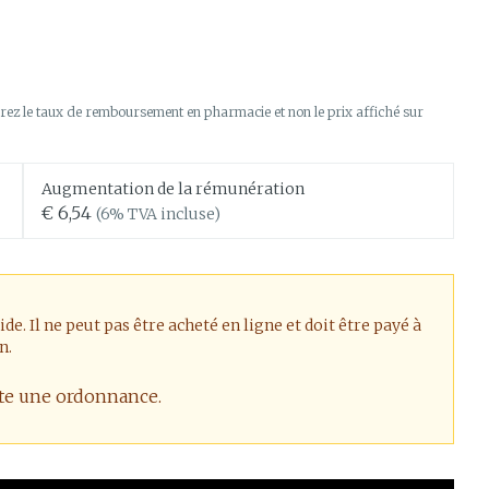
Os, muscles et
nts
anatomiques
articulations
ls
Afficher plus
érapie
t oiseaux
Phytothérapie
Soins des plaies
us
Afficher plus
us
ez le taux de remboursement en pharmacie et non le prix affiché sur
soins
Tests de diagnostic
 stress
Puces et tiques
Gorge et bouche
Alcootest
Augmentation de la rémunération
Comprimés à sucer
Oreilles
€ 6,54
(6% TVA incluse)
thérapie -
Tensiomètre
uttes
Spray - solution
Bouche, gueule ou bec
d
aire
Bouchons d'oreilles
Test de cholestérol
ansements
Nettoyage des oreilles
Cardiofréquencemètre
s médicaux
. Il ne peut pas être acheté en ligne et doit être payé à
l
Gouttes auriculaires
Afficher plus
n.
us
ite une ordonnance.
Matériel paramédical
 coagulant
Hémorroïdes