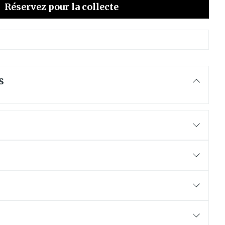
mie
Respiration et oxygène
Réservez
pour la collecte
mie
Salle de bains
 solaire
Hygiène
Lit
Escarres
l
Bain et douche
Afficher plus
gie
Voies urinaires
s
e
 au soleil
anxiété et
Arrêter de fumer
us
et
Instruments
e: bandages
Médicaments anti-
ques
tumoraux
et hygiène
Démaquillage et
nettoyage
Anesthésie
s et
Lait, gel, huile et crème de
ion
nettoyage