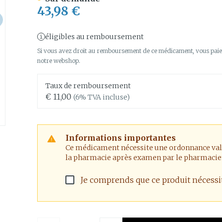
es
Piluliers
Piles
Épilation
Massage - inhalations
compléme
43,98 €
nts - gel &
Afficher plus
Afficher plus
Calcium
nutritionne
a catégorie Grossesse et enfants
Afficher plus
nts
Tisanes
Chat
Luminoth
Pigeons e
Afficher pl
Afficher pl
veux
éligibles au remboursement
a catégorie Vitalité 50+
Si vous avez droit au remboursement de ce médicament, vous paier
notre webshop.
cile
Soins des plaies
Premiers 
ales
bots
Homéopathie
Muscles et
Humeur et
Yeux
Nez
articulations
la catégorie Naturopathie
Feutre
Podologie
Taux de remboursement
Anti-infectieux
Tablettes
Nez
Yeux
€ 11,00
(6% TVA incluse)
Gants
Cold - Hot 
a catégorie Soins à domicile et premiers soins
Antiallergiques et anti-
Sprays - go
Oreilles
Yeux
chaud/froi
Spray
Lavage ocul
e
Cicatrisants
inflammatoires
vre -
Boîtes à p
s
Collyre
Brûlures
Informations importantes
Décongestionnnants
ge
la catégorie Animaux et insectes
Dispositif
 ou
Accessoires
Ce médicament nécessite une ordonnance valide
Crème - ge
Afficher plus
ux
Glaucome
la pharmacie après examen par le pharmacie
Afficher pl
Yeux secs
- fil
Afficher plus
 la catégorie Médicaments
Je comprends que ce produit nécess
taires
pie et
Diabète
Stomie
es
Coeur et système
Diluant et