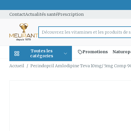
Aller au contenu
Diapositive 1 de 1
Contact
Actualités santé
Prescription
Découvrez les vitamines et les produits de s
Rechercher
Toutes les
Promotions
Naturop
catégories
Accueil
/
Perindopril Amlodipine Teva 10mg/ 5mg Comp 9
Promotions
Perindopril Amlodipine 
Beauté, soins et
Soins du cuir
Minceur
Grossesse
Mémoire
Aromathérap
Lentilles et 
Insectes
Système gast
hygiène
et des cheve
intestinal
Afficher le sous-menu pour l
Substituts de 
Lingerie de m
Diffuseur
Produits pour 
Soins des piqû
Peignes - dém
Antiacides
d'insectes
Régime,
Sexualité
Réducteur d'a
Allaitement
Huiles essenti
Lunettes
cheveux
alimentation &
Foie, vésicule b
Anti Insectes
Ventre plat
Soins du corp
Complexe -
vitamines
Afficher le sous-menu pour 
Irritation du c
pancréas
combinaisons
Pince tiques
- cheveux ab
Brûleurs de gr
Vitamines et
Nausées vomi