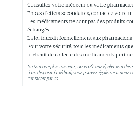
Consultez votre médecin ou votre pharmacie
Longueur
101 mm
En cas d'effets secondaires, contactez votre m
Autobronzants
Rasage
Les médicaments ne sont pas des produits comm
Profondeur
63 mm
échangés.
La loi interdit formellement aux pharmaciens
Ingrédients
amlodipine bésilate, pér
Pour votre sécurité, tous les médicaments que
Actifs
le circuit de collecte des médicaments périmé
Préservation
Température ambiante (1
En tant que pharmaciens, nous offrons également des 
d'un dispositif médical, vous pouvez également nous co
contacter par co