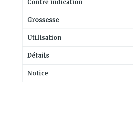
Contre indication
Soin intim
Ombres à paupières
Massage
Afficher plus
Grossesse
Masques chirurgique
Afficher pl
Utilisation
age
Compléments
Répulsifs 
nutritionnels
insectes
Détails
mentation
 - peau
Notice
Autobronzants
Rasage