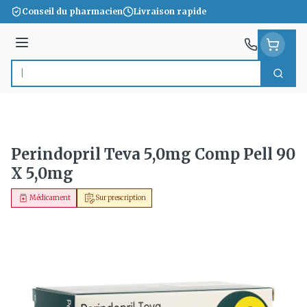
Aller au contenu
Conseil du pharmacien
Livraison rapide
Menu
Cherc
Rechercher
Perindopril Teva 5,0mg Comp Pell 90
X 5,0mg
Médicament
Sur prescription