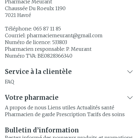
Pharmacie Meurant
Chaussée Du Roeulx 1190
7021
Havré
Téléphone:
065 87 11 85
Courriel:
pharmaciemeurant@
gmail.com
Numéro de licence:
533803
Pharmacien responsable:
P. Meurant
Numéro TVA:
BE0828366340
Service à la clientèle
FAQ
Votre pharmacie
A propos de nous
Liens utiles
Actualités santé
Pharmacien de garde
Prescription
Tarifs des soins
Bulletin d’information
Restez informé des nouveaux produits et promotions