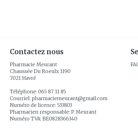
Cheveux
Piluliers et
accessoires
Soins du vis
Contactez nous
Se
Taches de pig
Pharmacie Meurant
FA
Chaussée Du Roeulx 1190
Peau sensible
7021
Havré
irritée
Peau mixte
Téléphone:
065 87 11 85
Courriel:
pharmaciemeurant@
gmail.com
Peau terne
Numéro de licence:
533803
Afficher plus
Pharmacien responsable:
P. Meurant
Numéro TVA:
BE0828366340
Ronflement