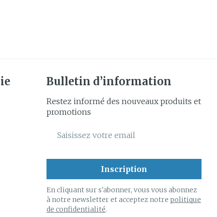
e
Eau micellaire
Yeux
us
Afficher plus
anti-
Senteur
ie
Bulletin d’information
Restez informé des nouveaux produits et
promotions
Adresse mail
Inscription
En cliquant sur s'abonner, vous vous abonnez
à notre newsletter et acceptez notre
politique
de confidentialité
.
CBD