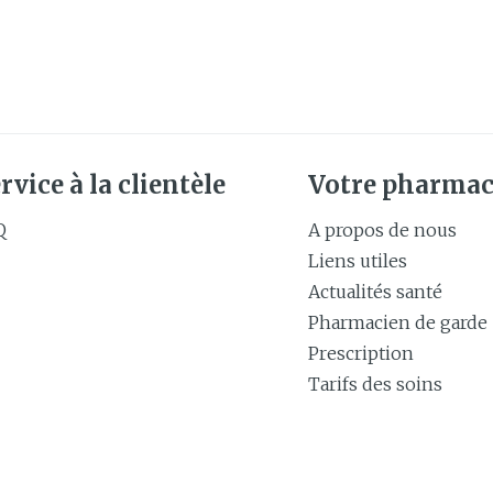
Soin intim
Ombres à paupières
Massage
Afficher plus
Masques chirurgique
Afficher pl
age
Compléments
Répulsifs 
rvice à la clientèle
Votre pharmac
nutritionnels
insectes
mentation
Q
A propos de nous
Liens utiles
 - peau
Actualités santé
Pharmacien de garde
Prescription
Tarifs des soins
Autobronzants
Rasage