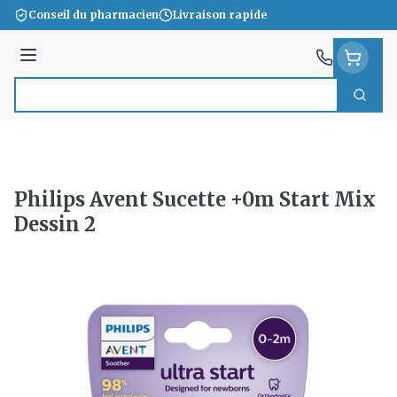
Aller au contenu
Conseil du pharmacien
Livraison rapide
Menu
Cherc
Rechercher
Philips Avent Sucette +0m Start Mix
Dessin 2