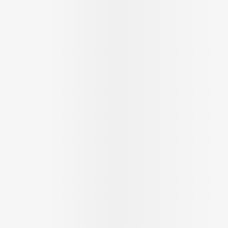
Soin intim
Ombres à paupières
Massage
Afficher plus
Masques chirurgique
Afficher pl
age
Compléments
Répulsifs 
nutritionnels
insectes
mentation
 - peau
Autobronzants
Rasage