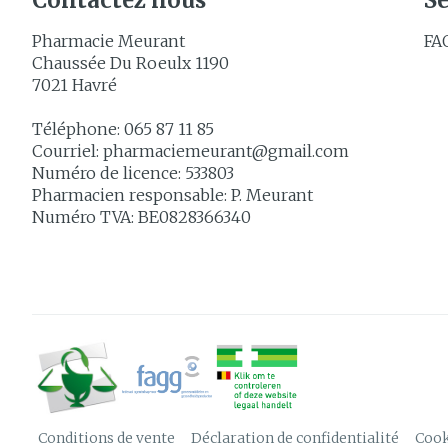
Contactez nous
Se
Pharmacie Meurant
FA
Chaussée Du Roeulx 1190
7021
Havré
Téléphone:
065 87 11 85
Courriel:
pharmaciemeurant@
gmail.com
Numéro de licence:
533803
Pharmacien responsable:
P. Meurant
Numéro TVA:
BE0828366340
Conditions de vente
Déclaration de confidentialité
Cook