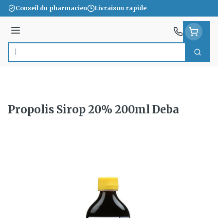
Aller au contenu
Conseil du pharmacien
Livraison rapide
Menu
Cherc
Rechercher
Propolis Sirop 20% 200ml Deba