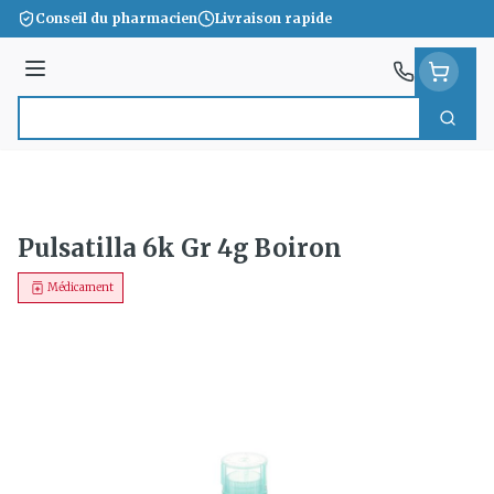
Aller au contenu
Conseil du pharmacien
Livraison rapide
Menu
Cherc
Rechercher
Pulsatilla 6k Gr 4g Boiron
Médicament