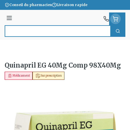
Aller au contenu
Conseil du pharmacien
Livraison rapide
Menu
Cherc
Rechercher
Quinapril EG 40Mg Comp 98X40Mg
Médicament
Sur prescription