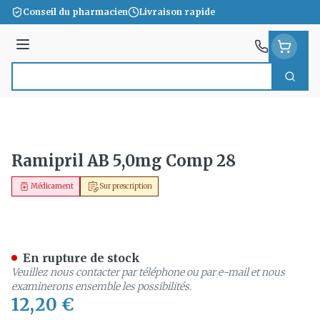
Aller au contenu
Conseil du pharmacien
Livraison rapide
Menu
Cherc
Rechercher
Ramipril AB 5,0mg Comp 28
Médicament
Sur prescription
Ramipril AB 5,0mg Comp 2
En rupture de stock
Veuillez nous contacter par téléphone ou par e-mail et nous
examinerons ensemble les possibilités.
12,20 €