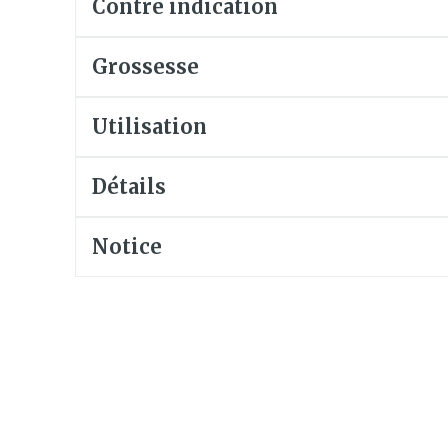
Contre indication
Soin intim
Ombres à paupières
Massage
Afficher plus
Grossesse
Masques chirurgique
Afficher pl
Utilisation
age
Compléments
Répulsifs 
nutritionnels
insectes
Détails
mentation
 - peau
Notice
Autobronzants
Rasage