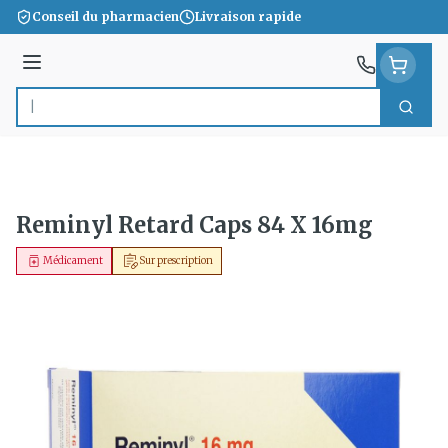
Aller au contenu
Conseil du pharmacien
Livraison rapide
Menu
Cherc
Rechercher
Reminyl Retard Caps 84 X 16mg
Médicament
Sur prescription