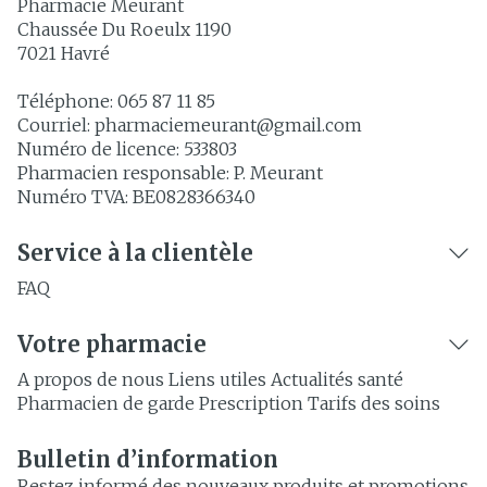
Pharmacie Meurant
Chaussée Du Roeulx 1190
7021
Havré
Téléphone:
065 87 11 85
Courriel:
pharmaciemeurant@
gmail.com
Numéro de licence:
533803
Pharmacien responsable:
P. Meurant
Numéro TVA:
BE0828366340
Service à la clientèle
FAQ
Votre pharmacie
A propos de nous
Liens utiles
Actualités santé
Pharmacien de garde
Prescription
Tarifs des soins
Bulletin d’information
Restez informé des nouveaux produits et promotions