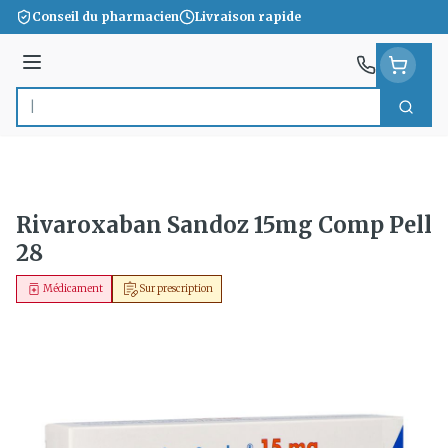
Aller au contenu
Conseil du pharmacien
Livraison rapide
Menu
Cherc
Rechercher
Rivaroxaban Sandoz 15mg Comp Pell
28
Médicament
Sur prescription