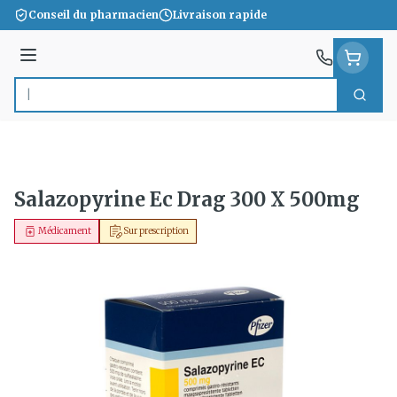
Aller au contenu
Conseil du pharmacien
Livraison rapide
Menu
Cherc
Rechercher
Salazopyrine Ec Drag 300 X 500mg
Médicament
Sur prescription