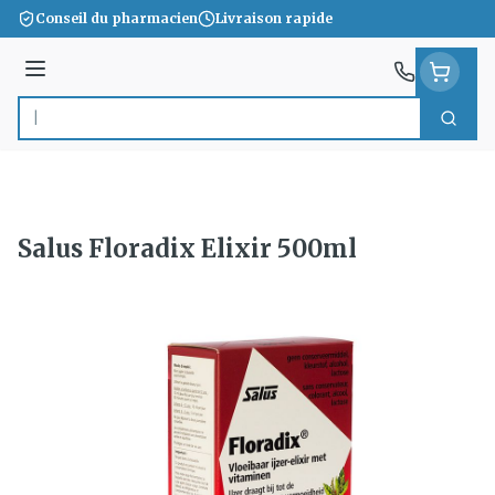
Aller au contenu
Conseil du pharmacien
Livraison rapide
Menu
Cherc
Rechercher
Salus Floradix Elixir 500ml