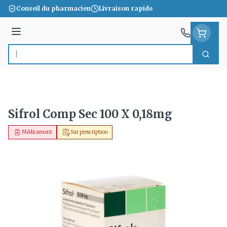
Aller au contenu
Conseil du pharmacien
Livraison rapide
Menu
Cherc
Rechercher
Sifrol Comp Sec 100 X 0,18mg
Médicament
Sur prescription