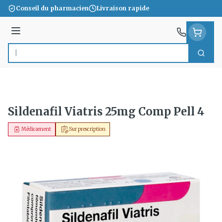
Aller au contenu
Conseil du pharmacien
Livraison rapide
Menu
Cherc
Rechercher
Sildenafil Viatris 25mg Comp Pell 4
Médicament
Sur prescription