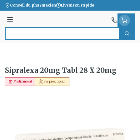
Aller au contenu
Conseil du pharmacien
Livraison rapide
Menu
Cherc
Rechercher
Sipralexa 20mg Tabl 28 X 20mg
Médicament
Sur prescription