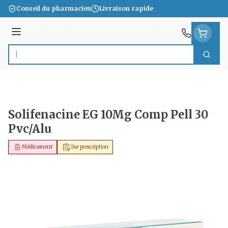
Aller au contenu
Conseil du pharmacien
Livraison rapide
Menu
Cherc
Rechercher
Solifenacine EG 10Mg Comp Pell 30
Pvc/Alu
Médicament
Sur prescription