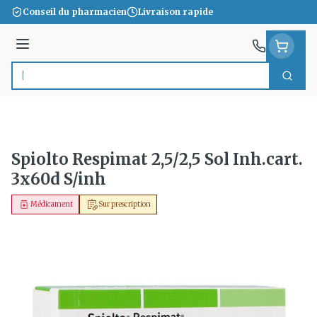
Aller au contenu
Conseil du pharmacien
Livraison rapide
Menu
Cherc
Rechercher
Spiolto Respimat 2,5/2,5 Sol Inh.cart.
3x60d S/inh
Médicament
Sur prescription