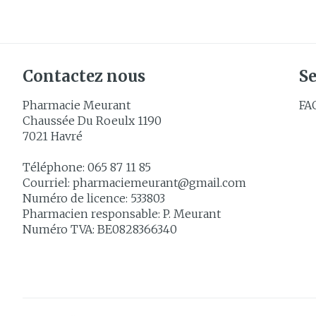
Accessoires aé
Crème, gel et 
Pieds et jam
Oxygène
Pieds secs, cal
crevasses
Système resp
Contactez nous
Se
Ampoules
Pharmacie Meurant
FA
Callosités
Muscles et
Chaussée Du Roeulx 1190
articulations
Cors
7021
Havré
Aiguilles et 
Afficher plus
Téléphone:
065 87 11 85
Courriel:
pharmaciemeurant@
gmail.com
Infections
Seringues
Numéro de licence:
533803
Solution injec
Pharmacien responsable:
P. Meurant
Spécifiqueme
Numéro TVA:
BE0828366340
les hommes
Aiguilles
Poux
Aiguilles stylo
Soins du corp
Afficher plus
Déodorants
Diagnostiqu
Soins du visag