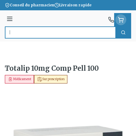
Aller au contenu
Conseil du pharmacien
Livraison rapide
Menu
Cherc
Rechercher
Totalip 10mg Comp Pell 100
Médicament
Sur prescription