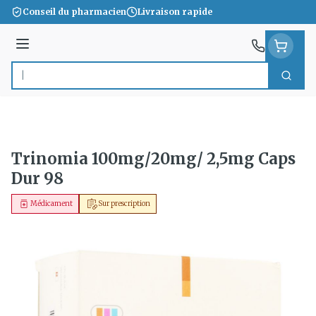
Aller au contenu
Conseil du pharmacien
Livraison rapide
Menu
Cherc
Rechercher
Trinomia 100mg/20mg/ 2,5mg Caps
Dur 98
Médicament
Sur prescription