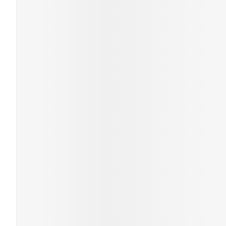
Cheveux
Piluliers et
accessoires
Soins du vis
Taches de pig
Peau sensible
irritée
Peau mixte
Peau terne
Afficher plus
Ronflement