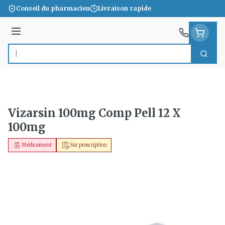
Aller au contenu
Conseil du pharmacien
Livraison rapide
Menu
Cherc
Rechercher
Vizarsin 100mg Comp Pell 12 X
100mg
Médicament
Sur prescription