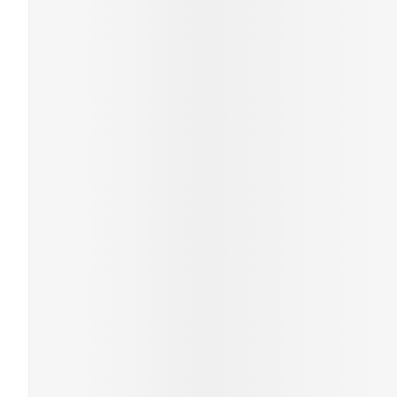
Cheveux
Piluliers et
accessoires
Soins du vis
Taches de pig
Peau sensible
irritée
Peau mixte
Peau terne
Afficher plus
Ronflement