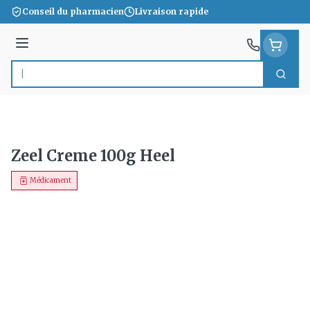
Aller au contenu
Conseil du pharmacien
Livraison rapide
Menu
Cherc
Rechercher
Zeel Creme 100g Heel
Médicament