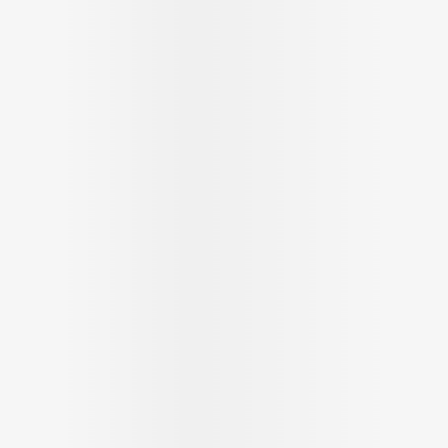
Soin intim
Ombres à paupières
Massage
Afficher plus
Masques chirurgique
Afficher pl
age
Compléments
Répulsifs 
nutritionnels
insectes
mentation
 - peau
Autobronzants
Rasage