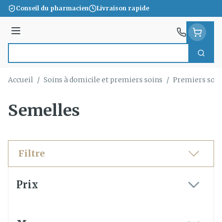
Aller au contenu
Conseil du pharmacien
Livraison rapide
Menu
Cherc
Rechercher
Accueil
/
Soins à domicile et premiers soins
/
Premiers soin
Semelles
Filtre
Passer à la liste des produits
Prix
filter