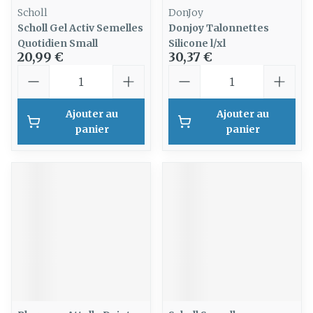
Scholl
DonJoy
Scholl Gel Activ Semelles
Donjoy Talonnettes
Quotidien Small
Silicone l/xl
20,99 €
30,37 €
Quantité
Quantité
Ajouter au
Ajouter au
panier
panier